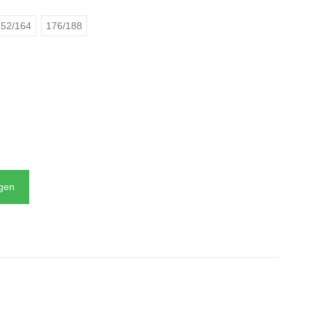
52/164
176/188
N
agen