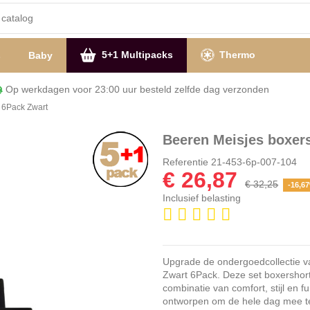
5+1 Multipacks
Thermo
s
Baby
Op werkdagen voor 23:00 uur besteld zelfde dag verzon
 6Pack Zwart
Beeren Meisjes boxer
Referentie
21-453-6p-007-104
€ 26,87
€ 32,25
-16,6
Inclusief belasting
Upgrade de ondergoedcollectie v
Zwart 6Pack. Deze set boxershorts
combinatie van comfort, stijl en f
ontworpen om de hele dag mee t