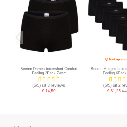
Niet op voo
Beeren Dames boxershort Comfort
Beeren Meisjes boxer
Feeling 2Pack Zwart
Feeling 6Pack
(5/5) uit 3 reviews
(5/5) uit 2 r
€ 14,50
€ 31,25
€ 3
-16,67%