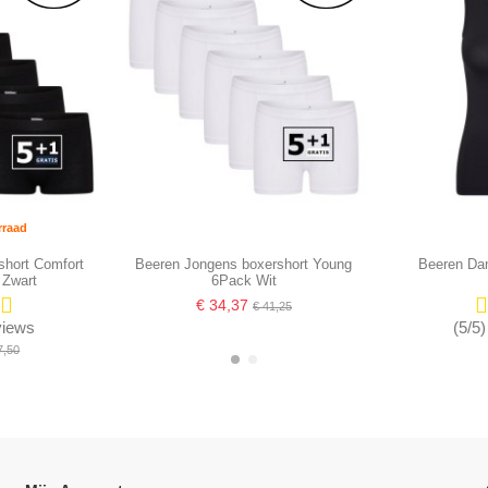
rraad
short Comfort
Beeren Jongens boxershort Young
Beeren Da
 Zwart
6Pack Wit
€ 34,37
€ 41,25
eviews
(5/5)
7,50