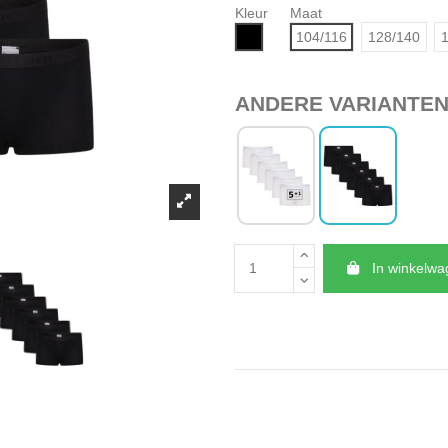
Kleur
Maat
Zwart
104/116
128/140
1
ANDERE VARIANTE
In winkelw