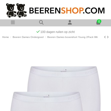
0
Op werkdagen voor 23:00 uur besteld zelfde dag verzonden
Home
Beeren Dames Ondergoed
Beeren Dames boxershort Young 2Pack Wit