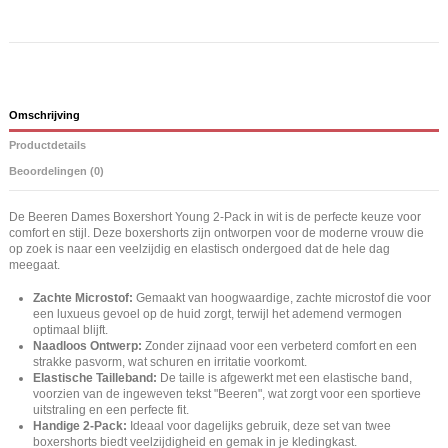
Omschrijving
Productdetails
Beoordelingen (0)
De Beeren Dames Boxershort Young 2-Pack in wit is de perfecte keuze voor
comfort en stijl. Deze boxershorts zijn ontworpen voor de moderne vrouw die
op zoek is naar een veelzijdig en elastisch ondergoed dat de hele dag
meegaat.
Zachte Microstof:
Gemaakt van hoogwaardige, zachte microstof die voor
een luxueus gevoel op de huid zorgt, terwijl het ademend vermogen
optimaal blijft.
Naadloos Ontwerp:
Zonder zijnaad voor een verbeterd comfort en een
strakke pasvorm, wat schuren en irritatie voorkomt.
Elastische Tailleband:
De taille is afgewerkt met een elastische band,
voorzien van de ingeweven tekst "Beeren", wat zorgt voor een sportieve
uitstraling en een perfecte fit.
Handige 2-Pack:
Ideaal voor dagelijks gebruik, deze set van twee
boxershorts biedt veelzijdigheid en gemak in je kledingkast.