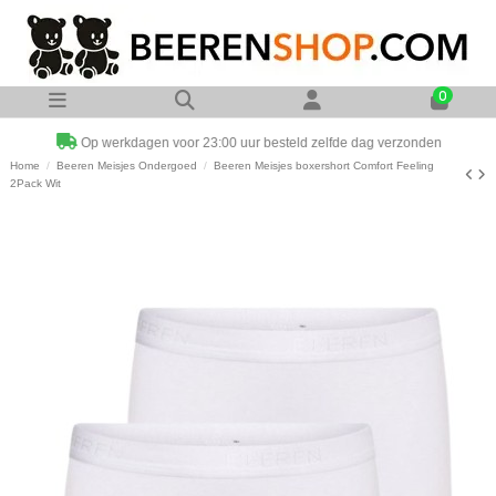
0
Op werkdagen voor 23:00 uur besteld zelfde dag verzonden
Home
Beeren Meisjes Ondergoed
Beeren Meisjes boxershort Comfort Feeling
2Pack Wit