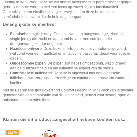
Feeling in Wit 2Pack. Deze set elastische boxershorts is perfect voor dagelijks
gebruik en is ontworpen met een focus op zowel stijl als functionaliteit.
Gemaakt van een elastische single jersey, bieden deze boxers een
comfortabele pasvorm die de hele dag meegaat.
Belangrijkste kenmerken:
Elastische single jersey
: Gemaakt van een hoogwaardige, elastische
single jersey die zacht en ademend is, voor een comfortabele
draagervaring zonder ongemak.
Naadloos ontwerp
: Deze boxershorts zijn zonder zijnaden uitgevoerd,
wat zorgt voor een naadloze en irritatievrije pasvorm, ideaal voor actieve
dagen.
Omgezoomde pijpen
: De pijpen zijn netjes omgezoomd, wat bijdraagt
aan de duurzaamheid en het esthetische aspect van de shorts.
Comfortabele tailleband
: De taille is afgewerkt met een elastische
tailleband, wat zorgt voor een veilige en comfortabele pasvorm zonder te
knellen.
Met de Beeren Meisjes Boxershort Comfort Feeling in Wit 2Pack kan je dochter
genieten van een combinatie van stijl en comfort, perfect voor school, sport of
ontspannen momenten thuis.
Klanten die dit product aangeschaft hebben kochten ook...
-16,67%