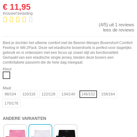
€ 11,95
Inclusief belasting
(4/5) uit 1 reviews
lees de reviews
Bied je dochter het ultieme comfort met de Beeren Meisjes Boxershort Comfort
Feeling in Wit 2Pack. Deze set elastische boxershorts is perfect voor dagelijks
gebruik en is ontworpen met een focus op zowel stijl als functionaliteit.
Gemaakt van een elastische single jersey, bieden deze boxers een
comfortabele pasvorm die de hele dag meegaat.
Kleur
Wit
Maat
98/104
110/116
122/128
134/140
146/152
158/164
170/176
ANDERE VARIANTEN