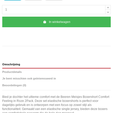
In winkelwagen
Omschrijving
Productdetails
Je bent misschien ook geïnteresseerd in
Beoordelingen (0)
Bied je dochter het ultieme comfort met de Beeren Meisjes Boxershort Comfort
Feeling in Roze 2Pack. Deze set elastische boxershorts is perfect voor
dagelijks gebruik en is ontworpen met een focus op zowel stijl als
functionaliteit. Gemaakt van een elastische single jersey, bieden deze boxers
een comfortabele pasvorm die de hele dag meegaat.