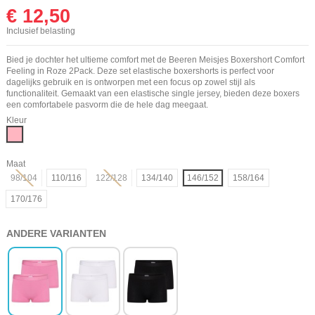
€ 12,50
Inclusief belasting
Bied je dochter het ultieme comfort met de Beeren Meisjes Boxershort Comfort
Feeling in Roze 2Pack. Deze set elastische boxershorts is perfect voor
dagelijks gebruik en is ontworpen met een focus op zowel stijl als
functionaliteit. Gemaakt van een elastische single jersey, bieden deze boxers
een comfortabele pasvorm die de hele dag meegaat.
Kleur
Roze
Maat
98/104
110/116
122/128
134/140
146/152
158/164
170/176
ANDERE VARIANTEN