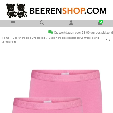
0
Op werkdagen voor 23:00 uur besteld zelfde dag verzonden
Home
Beeren Meisjes Ondergoed
Beeren Meisjes boxershort Comfort Feeling
2Pack Roze