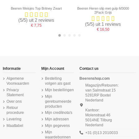
Beeren Meisjes Top Britney Zwart
Beeren Heren slip met gulp M3000
2Pack Grijs
(5/5) uit 2 reviews
(5/5) uit 1 reviews
€ 7,75
€ 16,50
-16,67%
-16,67%
Informatie
Mijn Account
Contact us
Algemene
Bestelling
Beerenshop.com
Voorwaarden
volgen als gast
Magazijn/Retouren:
Privacy
Mijn bestellingen
van Salmstraat 15
Statement
5281RP Boxtel
Mijn
Nederland
Over ons
geretourneerde
producten
Retour
Kantoor:
procedure
Mijn creditnota's
Molenstraat 46
Niet op voorraad
Levering
Mijn adressen
5014NE Tilburg
Nederland
Maattabel
Mijn gegevens
Beeren Meisjes Top Natasja (zachte
Beeren Meisjes Mix&Match boxers
Beeren Meisjes slip Britney 2Pack
Beeren Dames slip Maxi Comfort
Beeren Meisjes slip Comfort Feeling
Beeren Meisjes boxershort Comfort
Beeren Meisjes boxershort Comfort
Beeren Heren singlet Comfort
micro stof) 6Pack Zwart
Mint/Turqouise 2Pack
Feeling 2Pack Wit
Zwart
Feeling 6Pack Zwart
Feeling 2Pack Roze
2Pack Zwart
Feeling Wit
Mijn
+31 (0)13 2010033
waardebonnen
€ 43,75
€ 11,55
€ 14,95
€ 13,95
€ 12,50
€ 13,10
€ 9,75
€ 52,50