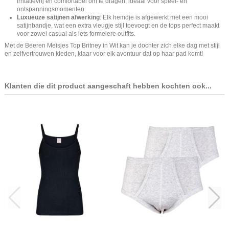
irritatievrij en comfortabel om te dragen, ideaal voor speel- en
ontspanningsmomenten.
Luxueuze satijnen afwerking
: Elk hemdje is afgewerkt met een mooi
satijnbandje, wat een extra vleugje stijl toevoegt en de tops perfect maakt
voor zowel casual als iets formelere outfits.
Met de Beeren Meisjes Top Britney in Wit kan je dochter zich elke dag met stijl
en zelfvertrouwen kleden, klaar voor elk avontuur dat op haar pad komt!
Klanten die dit product aangeschaft hebben kochten ook...