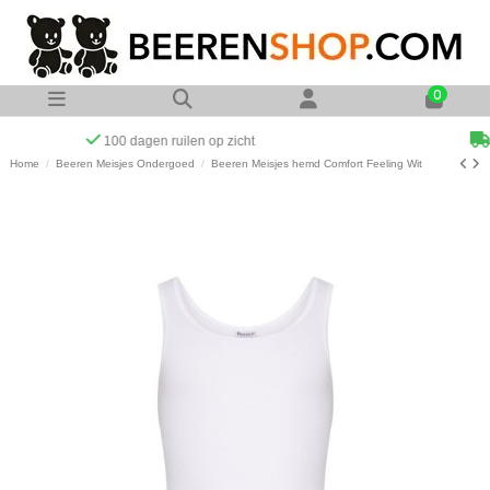
0
Op werkdagen voor 23:00 uur besteld zelfde dag verzonden
Home
Beeren Meisjes Ondergoed
Beeren Meisjes hemd Comfort Feeling Wit