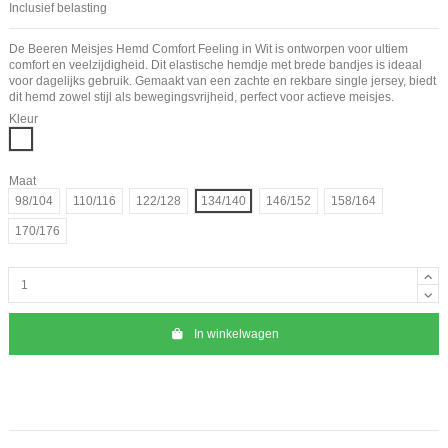
Inclusief belasting
De Beeren Meisjes Hemd Comfort Feeling in Wit is ontworpen voor ultiem
comfort en veelzijdigheid. Dit elastische hemdje met brede bandjes is ideaal
voor dagelijks gebruik. Gemaakt van een zachte en rekbare single jersey, biedt
dit hemd zowel stijl als bewegingsvrijheid, perfect voor actieve meisjes.
Kleur
Wit
Maat
98/104
110/116
122/128
134/140
146/152
158/164
170/176
In winkelwagen