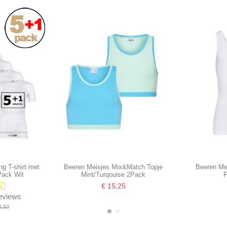
ng T-shirt met
Beeren Meisjes Mix&Match Topje
Beeren Me
Pack Wit
Mint/Turqouise 2Pack
F
€ 15,25
reviews
3,50