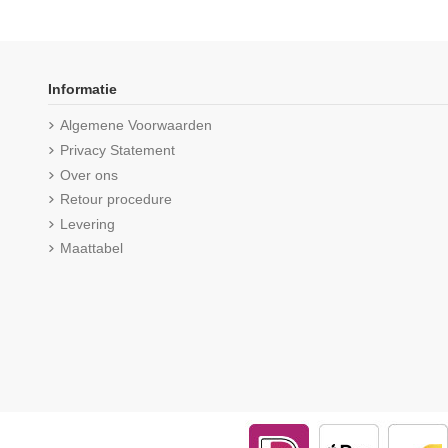
Informatie
Algemene Voorwaarden
Privacy Statement
Over ons
Retour procedure
Levering
Maattabel
Beeren Meisjes Mix&Match boxers
Beeren Dames Elegan
Zalm/D.Blauw 2Pack
Wit
€ 14,95
€ 9,95