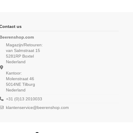
Contact us
Beerenshop.com
Magazijn/Retouren:
van Salmstraat 15
5281RP Boxtel
Nederland
Kantoor:
Molenstraat 46
5014NE Tilburg
Nederland
es boxershort Comfort
Beeren Meisjes slip Comfort
ing 2Pack Wit
Feeling 2Pack Zwart
+31 (0)13 2010033
€ 13,10
klantenservice@beerenshop.com
 uit 1 reviews
€ 11,95