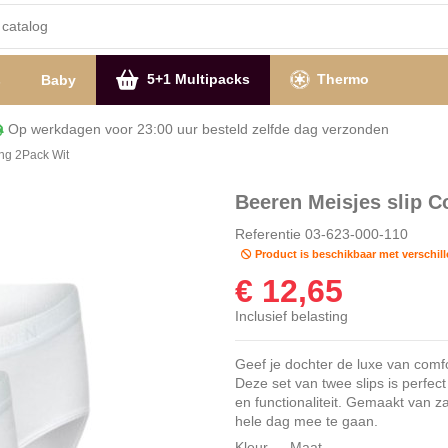
5+1 Multipacks
Thermo
s
Baby
Op werkdagen voor 23:00 uur besteld zelfde dag verzon
ing 2Pack Wit
Beeren Meisjes slip C
Referentie
03-623-000-110
Product is beschikbaar met verschil
€ 12,65
Inclusief belasting
Geef je dochter de luxe van comf
Deze set van twee slips is perfect
en functionaliteit. Gemaakt van za
hele dag mee te gaan.
Kleur
Maat