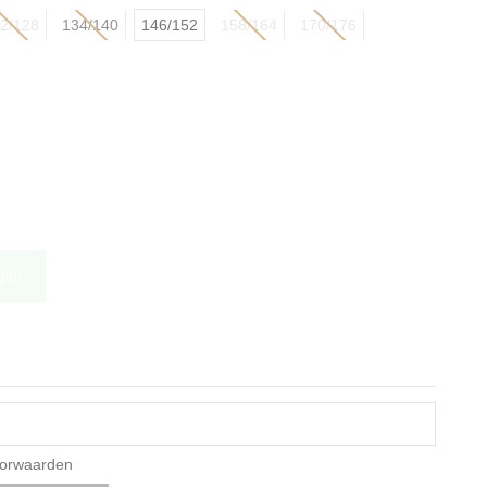
2/128
134/140
146/152
158/164
170/176
N
agen
oorwaarden