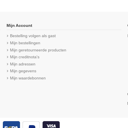
Mijn Account
Bestelling volgen als gast
Mijn bestellingen
Mijn geretourneerde producten
Mijn creditnota's
Mijn adressen
Mijn gegevens
Mijn waardebonnen
ce Maxi Slip
Beeren Meisjes slip Young 2Pack
Beeren Meisj
Wit
Feel
€ 12,25
(4/5)