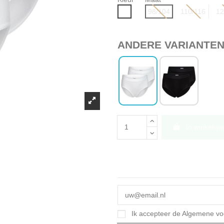
Wit
98/104
110/116
12
ANDERE VARIANTE
In winkelw
Ik accepteer de Algemene v