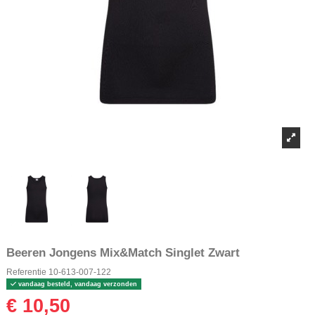
Beeren Jongens Mix&Match Singlet Zwart
Referentie
10-613-007-122
vandaag besteld, vandaag verzonden
€ 10,50