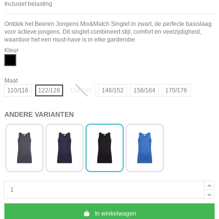
Inclusief belasting
Ontdek het Beeren Jongens Mix&Match Singlet in zwart, de perfecte basislaag
voor actieve jongens. Dit singlet combineert stijl, comfort en veelzijdigheid,
waardoor het een must-have is in elke garderobe.
Kleur
Zwart
Maat
110/116
122/128
134/140
146/152
158/164
170/176
ANDERE VARIANTEN
In winkelwagen