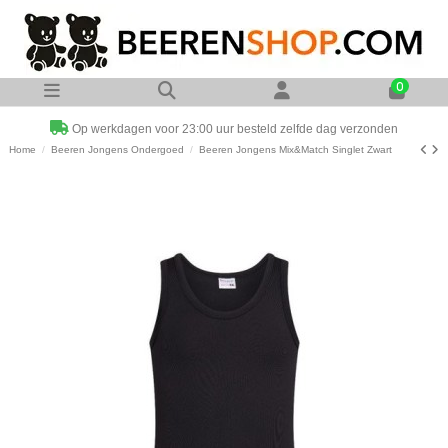
0
Op werkdagen voor 23:00 uur besteld zelfde dag verzonden
Home
Beeren Jongens Ondergoed
Beeren Jongens Mix&Match Singlet Zwart