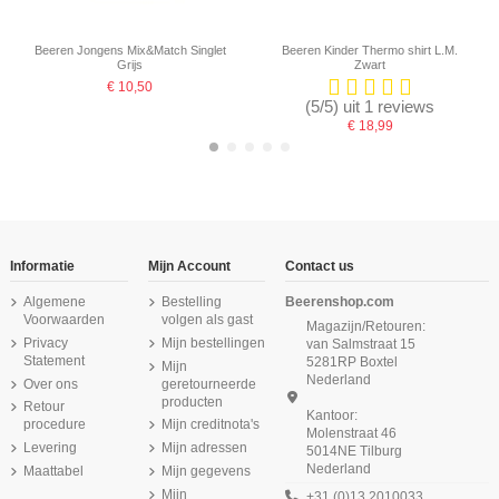
Beeren Jongens Mix&Match Singlet
Beeren Kinder Thermo shirt L.M.
Grijs
Zwart
€ 10,50
(5/5) uit 1 reviews
€ 18,99
-16,67%
-16,67%
Informatie
Mijn Account
Contact us
Algemene
Bestelling
Beerenshop.com
Voorwaarden
volgen als gast
Magazijn/Retouren:
Privacy
Mijn bestellingen
van Salmstraat 15
Statement
5281RP Boxtel
Mijn
Nederland
Over ons
geretourneerde
producten
Retour
Kantoor:
procedure
Mijn creditnota's
Molenstraat 46
Levering
Mijn adressen
5014NE Tilburg
Nederland
Maattabel
Mijn gegevens
Beeren Heren singlet M3000 6Pack
Beeren Jongens T-shirt ronde hals
Beeren Jongens singlet M3000 Wit
Beeren Dames Elegance Maxi Slip
Beeren Jongens singlet Young Zwart
Beeren Jongens T-shirt ronde hals
Beeren Kinder Thermo Pantalon
Beeren Jongens singlet M3000
M3000 Wit
Wit
Wit
M3000 Zwart
6Pack Wit
Zwart
Mijn
+31 (0)13 2010033