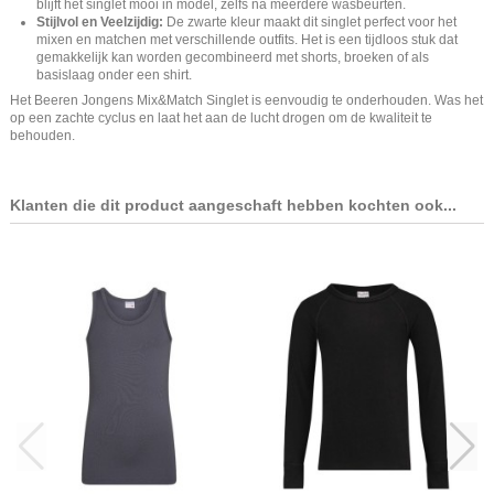
blijft het singlet mooi in model, zelfs na meerdere wasbeurten.
Stijlvol en Veelzijdig:
De zwarte kleur maakt dit singlet perfect voor het
mixen en matchen met verschillende outfits. Het is een tijdloos stuk dat
gemakkelijk kan worden gecombineerd met shorts, broeken of als
basislaag onder een shirt.
Het Beeren Jongens Mix&Match Singlet is eenvoudig te onderhouden. Was het
op een zachte cyclus en laat het aan de lucht drogen om de kwaliteit te
behouden.
Klanten die dit product aangeschaft hebben kochten ook...