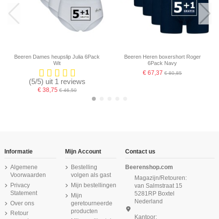
Beeren Dames heupslip Julia 6Pack
Beeren Heren boxershort Roger
Wit
6Pack Navy
€ 67,37
€ 80,85
(5/5) uit 1 reviews
€ 38,75
€ 46,50
-16,67%
-16,67%
-16,67%
-16,67%
-16,67%
-16,67%
-16,67%
Informatie
Mijn Account
Contact us
Algemene
Bestelling
Beerenshop.com
Voorwaarden
volgen als gast
Magazijn/Retouren:
Privacy
Mijn bestellingen
van Salmstraat 15
Statement
5281RP Boxtel
Mijn
Nederland
Over ons
geretourneerde
producten
Retour
Kantoor: