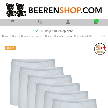
0
Op werkdagen voor 23:00 uur besteld zelfde dag verzonde
Home
Beeren Heren Ondergoed
Beeren Heren boxershort Roger 6Pack Wit
-16,67%