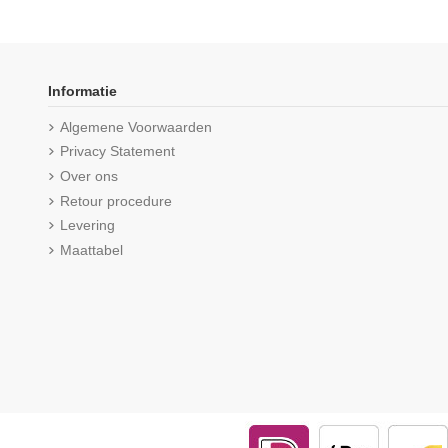
-16,67%
Informatie
Algemene Voorwaarden
Privacy Statement
Over ons
Retour procedure
Levering
Maattabel
Beeren Dames Short Elegance
Beeren Dames slip B
Blauw
Wit
€ 13,95
(5/5) uit 5 r
€ 26,87
€ 3