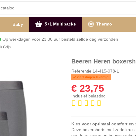
5+1 Multipacks
Thermo
s
Baby
Op werkdagen voor 23:00 uur besteld zelfde dag verzon
k Grijs
Beeren Heren boxersho
Referentie
14-415-078-L
2 a 3 dagen levertijd
€ 23,75
Inclusief belasting
Kies voor optimaal comfort en s
Deze boxershorts met zadelkruis
goede pasvorm en hoogwaardige m