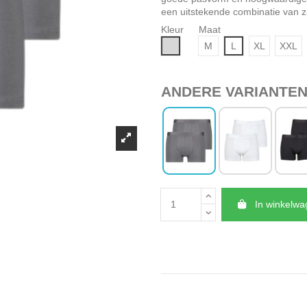
een uitstekende combinatie van za
Kleur
Maat
Grijs
M
L
XL
XXL
ANDERE VARIANTE
In winkelw