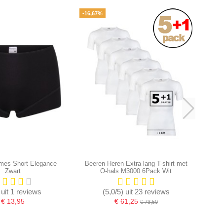
-16,67%
mes Short Elegance
Beeren Heren Extra lang T-shirt met
Zwart
O-hals M3000 6Pack Wit
 uit 1 reviews
(5,0/5) uit 23 reviews
€ 13,95
€ 61,25
€ 73,50