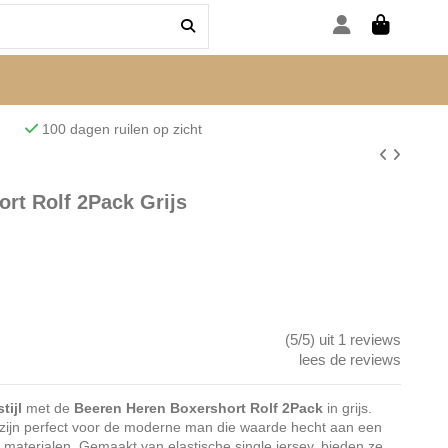
den
100 dagen ruilen op zicht
rt Rolf 2Pack Grijs
(5/5) uit 1 reviews
lees de reviews
tijl
met de
Beeren Heren Boxershort Rolf 2Pack
in grijs.
 zijn perfect voor de moderne man die waarde hecht aan een
aterialen. Gemaakt van elastische single jersey, bieden ze