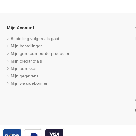
Mijn Account
Bestelling volgen als gast
Mijn bestellingen
Mijn geretourneerde producten
Mijn creditnota's
Mijn adressen
Mijn gegevens
Mijn waardebonnen
elinda 6Pack
Beeren Heren slip met gulp M3000
Beeren Here
2Pack Donker Grijs
ha
€ 16,99
eviews
2,25