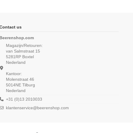
-16,67%
Contact us
Beerenshop.com
Magazijn/Retouren:
van Salmstraat 15
5281RP Boxtel
Nederland
Kantoor:
Molenstraat 46
5014NE Tilburg
Nederland
n T-shirt K.M. met O-
Beeren Dames hemd Viola 6Pack
ls M3000 Wit
Wit
+31 (0)13 2010033
€ 11,99
€ 62,49
€ 74,99
klantenservice@beerenshop.com