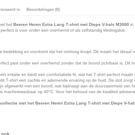
resseerd in
Beoordelingen (0)
et het
Beeren Heren Extra Lang T-shirt met Diepe V-hals M3000
in 
perfect is voor onder een overhemd of als zelfstandig kledingstuk.
e bedekking en voorkomt dat het omhoog kruipt. Dit maakt het ideaal voor
erfect past onder een overhemd zonder dat de boord zichtbaar is. Dit ma
t irritatie en biedt een comfortabele fit, wat het T-shirt perfect maakt
dit T-shirt een zachte en ademende ervaring op de huid. De stof zorgt 
n afgewerkt met een boord, wat bijdraagt aan de duurzaamheid van het s
 is machinewasbaar op 40°C. Voor het behoud van de kwaliteit advisere
ollectie met het Beeren Heren Extra Lang T-shirt met Diepe V-hal
ook...