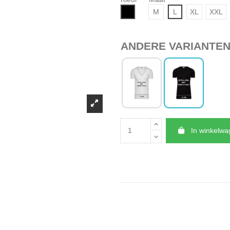
Zwart
M
L
XL
XXL
ANDERE VARIANTE
In winkelw