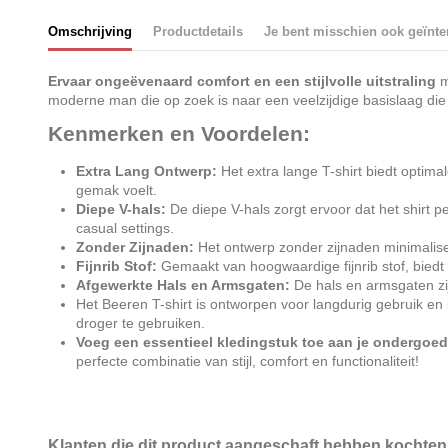
Omschrijving
Productdetails
Je bent misschien ook geïnte
Ervaar ongeëvenaard comfort en een stijlvolle uitstraling
m
moderne man die op zoek is naar een veelzijdige basislaag die 
Kenmerken en Voordelen:
Extra Lang Ontwerp:
Het extra lange T-shirt biedt optimal
gemak voelt.
Diepe V-hals:
De diepe V-hals zorgt ervoor dat het shirt p
casual settings.
Zonder Zijnaden:
Het ontwerp zonder zijnaden minimaliseer
Fijnrib Stof:
Gemaakt van hoogwaardige fijnrib stof, biedt 
Afgewerkte Hals en Armsgaten:
De hals en armsgaten zij
Het Beeren T-shirt is ontworpen voor langdurig gebruik en
droger te gebruiken.
Voeg een essentieel kledingstuk toe aan je ondergoedc
perfecte combinatie van stijl, comfort en functionaliteit!
Klanten die dit product aangeschaft hebben kochten 