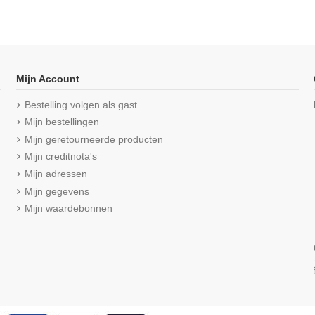
-16,67%
Mijn Account
Bestelling volgen als gast
Mijn bestellingen
Mijn geretourneerde producten
Mijn creditnota's
Mijn adressen
Mijn gegevens
Mijn waardebonnen
ng T-shirt met
Beeren Heren T-shirt met diepe V-
Beeren Gree
Pack Wit
hals M3000 6Pack Wit
sli
€ 61,25
€ 73,50
reviews
(4,7/5
3,50