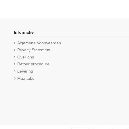
-16,67%
Informatie
Algemene Voorwaarden
Privacy Statement
Over ons
Retour procedure
Levering
Maattabel
Beeren Heren T-shirt V-hals en K.M.
Beeren Heren Extra la
M3000 Zwart
O-hals M3000 6
€ 14,00
(5,0/5) uit 23 
€ 61,25
€ 7