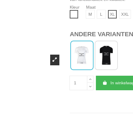
Kleur
Maat
Wit
M
L
XL
XXL
ANDERE VARIANTE
In winkelw