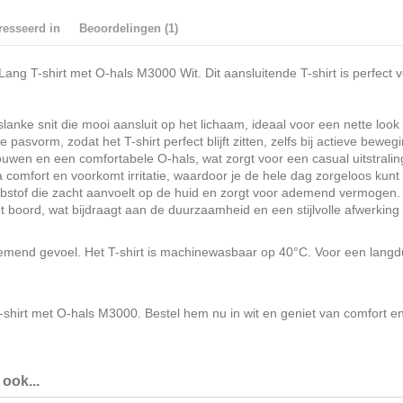
resseerd in
Beoordelingen (1)
 Lang T-shirt met O-hals M3000 Wit. Dit aansluitende T-shirt is perfec
lanke snit die mooi aansluit op het lichaam, ideaal voor een nette look 
asvorm, zodat het T-shirt perfect blijft zitten, zelfs bij actieve beweg
uwen en een comfortabele O-hals, wat zorgt voor een casual uitstraling
 comfort en voorkomt irritatie, waardoor je de hele dag zorgeloos kunt
bstof die zacht aanvoelt op de huid en zorgt voor ademend vermogen.
boord, wat bijdraagt aan de duurzaamheid en een stijlvolle afwerking v
d gevoel. Het T-shirt is machinewasbaar op 40°C. Voor een langdurig
irt met O-hals M3000. Bestel hem nu in wit en geniet van comfort en s
ook...