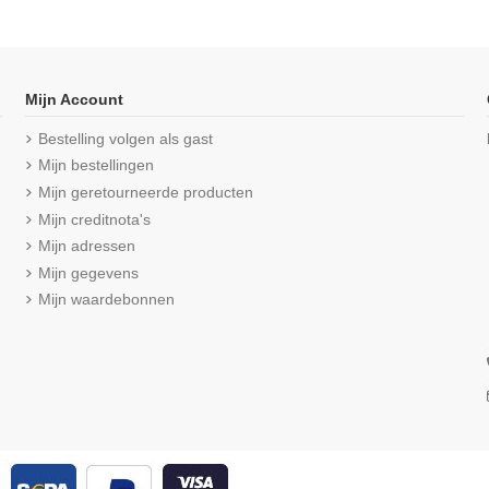
-16,67%
Mijn Account
Bestelling volgen als gast
Mijn bestellingen
Mijn geretourneerde producten
Mijn creditnota's
Mijn adressen
Mijn gegevens
Mijn waardebonnen
verschillende opties
Product is beschikbaar met verschillende opties
uwloos shirt
Beeren Heren boxershort Cotton
Beeren Heren 
rt
Stretch Hugo 2Pack Zwart
O-hals 
eviews
(5/5) uit 1 reviews
(5,0/5
€ 25,50
€ 