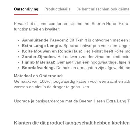
Omschrijving
Productdetails
Je bent misschien ook geïnte
Ervaar het ultieme comfort en stijl met het Beeren Heren Extra
functionaliteit en kwaliteit.
Aansluitende Pasvorm:
Dit T-shirt is ontworpen met een s
Extra Lange Lengte:
Speciaal ontworpen voor een langere p
Korte Mouwen en Ronde Hals:
Het T-shirt heeft korte mo
Zonder Zijnaden:
Het ontwerp zonder zijnaden biedt extra
Fijnrib Materiaal:
Gemaakt van een hoogwaardige, fijne ri
Boordafwerking:
De hals en armsgaten zijn afgewerkt met 
Materiaal en Onderhoud:
Gemaakt van 100% hoogwaardig katoen voor een zacht en ademen
wassen en niet in de droger te gebruiken.
Upgrade je basisgarderobe met de Beeren Heren Extra Lang T-sh
Klanten die dit product aangeschaft hebben kochten 