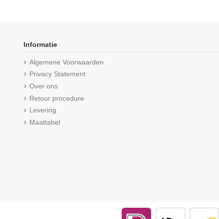
Informatie
Algemene Voorwaarden
Privacy Statement
Over ons
Retour procedure
Levering
Maattabel
Product is beschikbaar met 
Beeren Dames hemd Carola Wit
Beeren Extra lang mo
M3000 Zwa
€ 9,50
(5/5) uit 1 r
€ 13,25