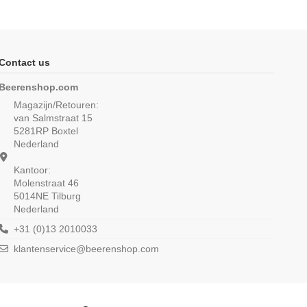
Contact us
Beerenshop.com
Magazijn/Retouren:
van Salmstraat 15
5281RP Boxtel
Nederland
Kantoor:
Molenstraat 46
5014NE Tilburg
Nederland
Extra lang T-shirt met
Beeren Heren T-shirt V-hals en K.M.
M3000 6Pack Wit
M3000 Wit
+31 (0)13 2010033
€ 11,99
klantenservice@beerenshop.com
) uit 23 reviews
61,25
€ 73,50