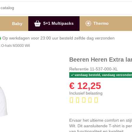
5+1 Multipacks
Thermo
s
Baby
Op werkdagen voor 23:00 uur besteld zelfde dag verzon
t O-hals M3000 Wit
Beeren Heren Extra la
Referentie
11-537-000-XL
vandaag besteld, vandaag verzonde
€ 12,25
Inclusief belasting
Ervaar het ultieme comfort en st
Wit. Dit aansluitende T-shirt is 
van functionaliteit en kwaliteit.