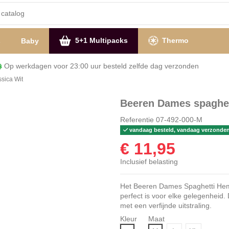
5+1 Multipacks
Thermo
s
Baby
Op werkdagen voor 23:00 uur besteld zelfde dag verzon
sica Wit
Beeren Dames spaghet
Referentie
07-492-000-M
vandaag besteld, vandaag verzonde
€ 11,95
Inclusief belasting
Het Beeren Dames Spaghetti Hemd J
perfect is voor elke gelegenheid.
met een verfijnde uitstraling.
Kleur
Maat