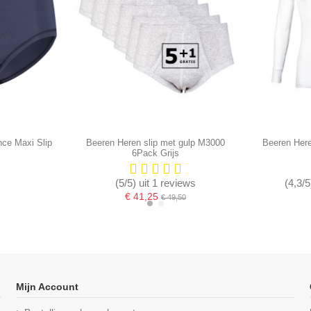
ce Maxi Slip
Beeren Heren slip met gulp M3000
Beeren Here
6Pack Grijs
(5/5) uit 1 reviews
(4,3/5
€ 41,25
€ 49,50
-16,67%
Mijn Account