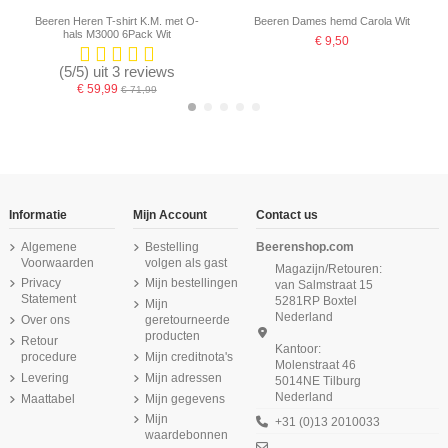
Beeren Heren T-shirt K.M. met O-
Beeren Dames hemd Carola Wit
hals M3000 6Pack Wit
€ 9,50
(5/5) uit 3 reviews
€ 59,99
€ 71,99
-16,67%
Informatie
Mijn Account
Contact us
Algemene
Bestelling
Beerenshop.com
Voorwaarden
volgen als gast
Magazijn/Retouren:
Privacy
Mijn bestellingen
van Salmstraat 15
Statement
5281RP Boxtel
Mijn
Nederland
Over ons
geretourneerde
producten
Retour
Kantoor:
procedure
Mijn creditnota's
Molenstraat 46
Levering
Mijn adressen
5014NE Tilburg
Nederland
Maattabel
Mijn gegevens
Beeren Green Comfort M181 dames
Beeren Dames hemd Elegance
Beeren Dames spaghetti hemd
Beeren Heren boxerhemd Wit
Beeren Dames Thermo Onderblouse
Beeren Dames Short Elegance Navy
Beeren Heren slip met gulp M3000
Beeren Meisjes slip Patricia 2Pack
Donker Rood
Brigitte Zwart
hemd zwart
Korte Mouwen Wit
6Pack Navy
Wit
Mijn
+31 (0)13 2010033
€ 9,99
waardebonnen
€ 18,95
€ 11,50
€ 8,70
(4/5) uit 1 reviews