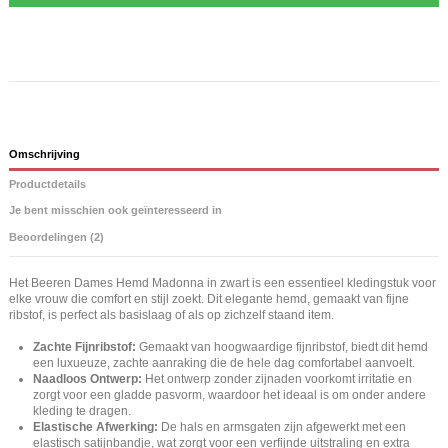
Omschrijving
Productdetails
Je bent misschien ook geïnteresseerd in
Beoordelingen (2)
Het Beeren Dames Hemd Madonna in zwart is een essentieel kledingstuk voor
elke vrouw die comfort en stijl zoekt. Dit elegante hemd, gemaakt van fijne
ribstof, is perfect als basislaag of als op zichzelf staand item.
Zachte Fijnribstof:
Gemaakt van hoogwaardige fijnribstof, biedt dit hemd
een luxueuze, zachte aanraking die de hele dag comfortabel aanvoelt.
Naadloos Ontwerp:
Het ontwerp zonder zijnaden voorkomt irritatie en
zorgt voor een gladde pasvorm, waardoor het ideaal is om onder andere
kleding te dragen.
Elastische Afwerking:
De hals en armsgaten zijn afgewerkt met een
elastisch satijnbandje, wat zorgt voor een verfijnde uitstraling en extra