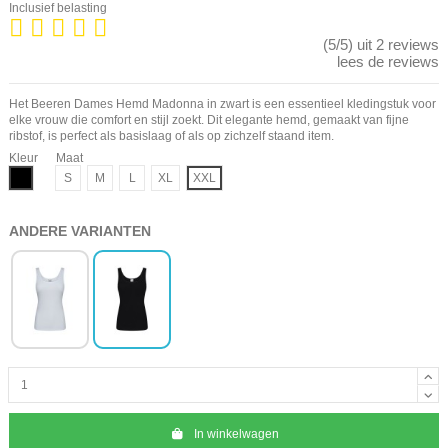
Inclusief belasting
(5/5) uit 2 reviews
lees de reviews
Het Beeren Dames Hemd Madonna in zwart is een essentieel kledingstuk voor
elke vrouw die comfort en stijl zoekt. Dit elegante hemd, gemaakt van fijne
ribstof, is perfect als basislaag of als op zichzelf staand item.
Kleur
Maat
Zwart
S
M
L
XL
XXL
ANDERE VARIANTEN
In winkelwagen