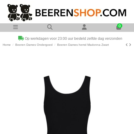
0
Op werkdagen voor 23:00 uur besteld zelfde dag verzonden
Home
Beeren Dames Ondergoed
Beeren Dames hemd Madonna Zwart