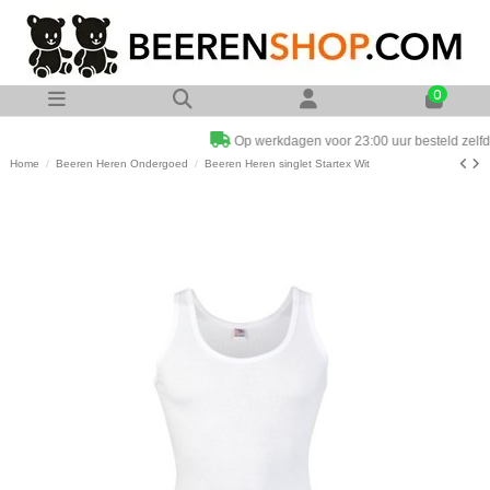
0
Op werkdagen voor 23:00 uur besteld zelfde dag verzonden
Home
Beeren Heren Ondergoed
Beeren Heren singlet Startex Wit