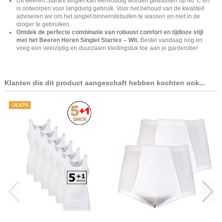
Dit Beeren Startex singlet kan eenvoudig worden gewassen op 40°C en
is ontworpen voor langdurig gebruik. Voor het behoud van de kwaliteit
adviseren we om het singlet binnenstebuiten te wassen en niet in de
droger te gebruiken.
Ontdek de perfecte combinatie van robuust comfort en tijdloze stijl
met het Beeren Heren Singlet Startex – Wit.
Bestel vandaag nog en
voeg een veelzijdig en duurzaam kledingstuk toe aan je garderobe!
Klanten die dit product aangeschaft hebben kochten ook...
-16,67%