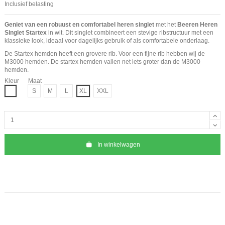
Inclusief belasting
Geniet van een robuust en comfortabel heren singlet
met het
Beeren Heren
Singlet Startex
in wit. Dit singlet combineert een stevige ribstructuur met een
klassieke look, ideaal voor dagelijks gebruik of als comfortabele onderlaag.
De Startex hemden heeft een grovere rib. Voor een fijne rib hebben wij de
M3000
hemden. De startex hemden vallen net iets groter dan de M3000
hemden.
Kleur
Maat
Wit
S
M
L
XL
XXL
In winkelwagen