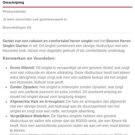
Omschrijving
Productdetails
Je bent misschien ook geïnteresseerd in
Beoordelingen (0)
Geniet van een robuust en comfortabel heren singlet
met het
Beeren Heren
Singlet Startex
in wit. Dit singlet combineert een stevige ribstructuur met een
klassieke look, ideaal voor dagelijks gebruik of als comfortabele onderlaag.
Kenmerken en Voordelen:
Grove Ribstof:
Dit singlet is vervaardigd uit een grovere ribstof, wat zorgt
voor een robuuste en stoere uitstraling. Deze ribstructuur biedt niet alleen
extra stevigheid, maar zorgt ook voor een subtiele textuur die het singlet
een klassieke, tijdloze look geeft.
Zonder Zijnaden:
Het singlet is ontworpen zonder zijnaden, wat zorgt
voor een perfecte pasvorm en extra comfort. Dit voorkomt wrijving en
maakt het singlet ideaal voor langdurig dragen.
Afgewerkte Hals en Armsgaten:
De hals en armsgaten zijn afgewerkt
met een stevige boord, wat bijdraagt aan de duurzaamheid van het
singlet en zorgt voor een nette, verzorgde afwerking.
Vergelijkbare Modellen:
De Startex-singlets hebben een grovere
ribstructuur en vallen iets ruimer dan de M3000-serie, die een fijnere rib
heeft. Voor een aansluitende pasvorm raden we aan om een maat kleiner
te kiezen.