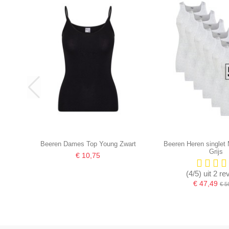
Beeren Dames Top Young Zwart
Beeren Heren singlet
Grijs
€ 10,75
(4/5) uit 2 r
€ 47,49
€ 5
-16,67%
-16,67%