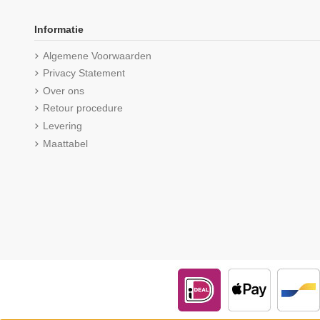
Informatie
Algemene Voorwaarden
Privacy Statement
Over ons
Retour procedure
Levering
Maattabel
Beeren Dames boxershort Softly
Beeren Dames heups
met lange pijp 6Pack Zwart
Briljant 6Pac
€ 28,75
€ 3
(4,3/5) uit 4 reviews
€ 47,37
€ 56,85