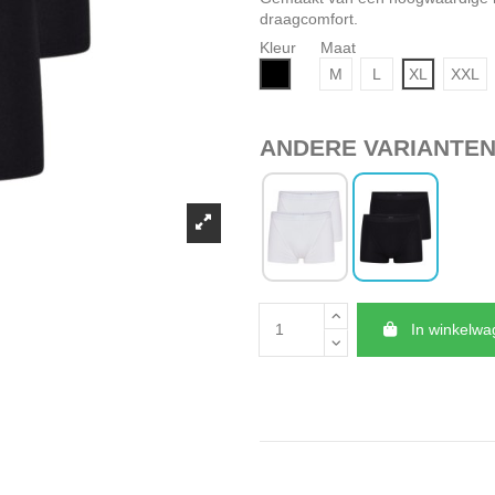
draagcomfort.
Kleur
Maat
Zwart
M
L
XL
XXL
ANDERE VARIANTE
In winkelw