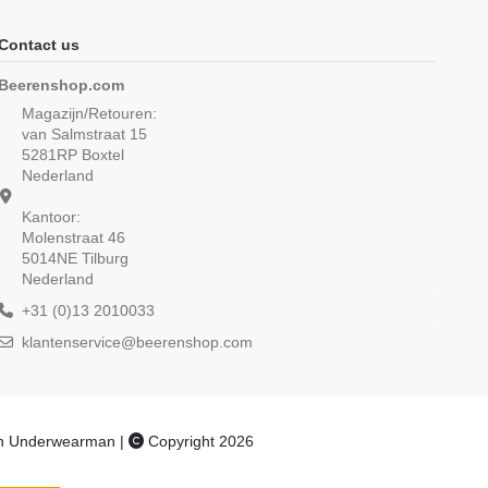
Contact us
Beerenshop.com
Magazijn/Retouren:
van Salmstraat 15
5281RP Boxtel
Nederland
Kantoor:
Molenstraat 46
5014NE Tilburg
Nederland
n Thermo Shirt Korte
Beeren Heren singlet M3000 6Pack
Mouw Wit
Wit
+31 (0)13 2010033
klantenservice@beerenshop.com
) uit 5 reviews
(4,9/5) uit 13 reviews
€ 16,50
€ 46,25
€ 55,50
an Underwearman |
Copyright 2026