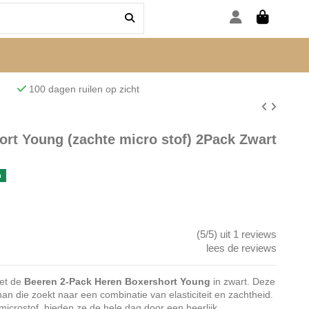
den
100 dagen ruilen op zicht
rt Young (zachte micro stof) 2Pack Zwart
n
(5/5) uit 1 reviews
lees de reviews
t de
Beeren 2-Pack Heren Boxershort Young
in zwart. Deze
an die zoekt naar een combinatie van elasticiteit en zachtheid.
crostof, bieden ze de hele dag door een heerlijk