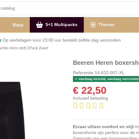
5+1 Multipacks
Thermo
s
Baby
Op werkdagen voor 23:00 uur besteld zelfde dag verzon
chte micro stof) 2Pack Zwart
Beeren Heren boxersho
Referentie
14-632-007-XL
vandaag besteld, vandaag verzonde
€ 22,50
Inclusief belasting
Ervaar ultiem comfort en stijl
me
boxershorts zijn perfect voor de m
Gemaakt van een hoogwaardige mi