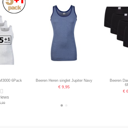
 M3000 6Pack
Beeren Heren singlet Jupiter Navy
Beeren Da
6
€ 9,95
€ 
eviews
6,99