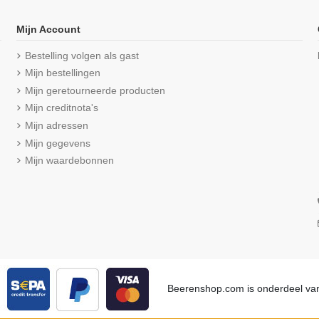
Mijn Account
Bestelling volgen als gast
Mijn bestellingen
Mijn geretourneerde producten
Mijn creditnota's
Mijn adressen
Mijn gegevens
Mijn waardebonnen
lip (Midi)
Beeren Dames Elegance Maxi Slip
Beeren Here
k Wit
Zwart
€ 9,95
4,50
(4,6/5
Beerenshop.com is onderdeel v