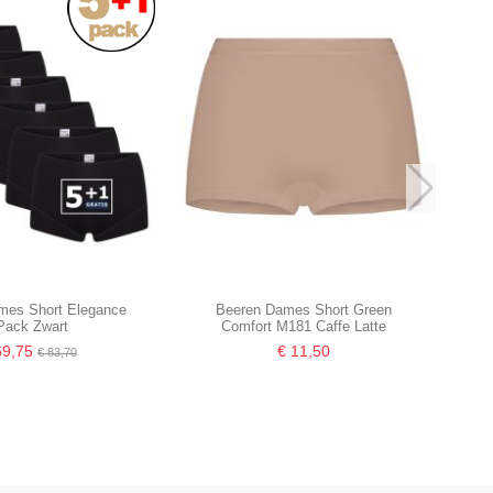
mes Short Elegance
Beeren Dames Short Green
Pack Zwart
Comfort M181 Caffe Latte
69,75
€ 11,50
€ 83,70
-16,67%