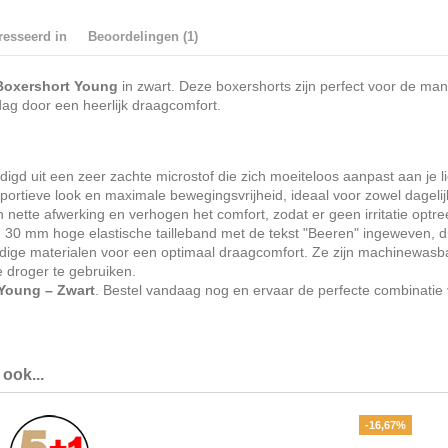
resseerd in
Beoordelingen (1)
Boxershort Young
in zwart. Deze boxershorts zijn perfect voor de man 
ag door een heerlijk draagcomfort.
digd uit een zeer zachte microstof die zich moeiteloos aanpast aan je
sportieve look en maximale bewegingsvrijheid, ideaal voor zowel dageli
tte afwerking en verhogen het comfort, zodat er geen irritatie optree
n 30 mm hoge elastische tailleband met de tekst "Beeren" ingeweven, die
ige materialen voor een optimaal draagcomfort. Ze zijn machinewasbaa
 droger te gebruiken.
 Young – Zwart
. Bestel vandaag nog en ervaar de perfecte combinatie va
ook...
-16,67%