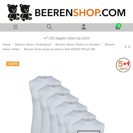
0
Op werkdagen voor 23:00 uur besteld zelf
Home
Beeren Heren Ondergoed
Beeren Heren Shirts en Hemden
Beeren
Heren Shirts
Beeren Extra lang mouwloos shirt M3000 6Pack Wit
-16,67%