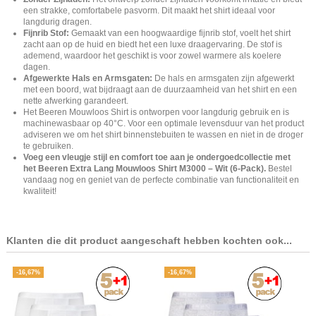
een strakke, comfortabele pasvorm. Dit maakt het shirt ideaal voor
langdurig dragen.
Fijnrib Stof:
Gemaakt van een hoogwaardige fijnrib stof, voelt het shirt
zacht aan op de huid en biedt het een luxe draagervaring. De stof is
ademend, waardoor het geschikt is voor zowel warmere als koelere
dagen.
Afgewerkte Hals en Armsgaten:
De hals en armsgaten zijn afgewerkt
met een boord, wat bijdraagt aan de duurzaamheid van het shirt en een
nette afwerking garandeert.
Het Beeren Mouwloos Shirt is ontworpen voor langdurig gebruik en is
machinewasbaar op 40°C. Voor een optimale levensduur van het product
adviseren we om het shirt binnenstebuiten te wassen en niet in de droger
te gebruiken.
Voeg een vleugje stijl en comfort toe aan je ondergoedcollectie met
het Beeren Extra Lang Mouwloos Shirt M3000 – Wit (6-Pack).
Bestel
vandaag nog en geniet van de perfecte combinatie van functionaliteit en
kwaliteit!
Klanten die dit product aangeschaft hebben kochten ook...
-16,67%
-16,67%