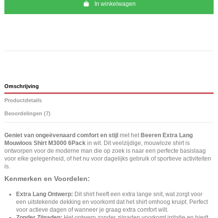
In winkelwagen
Omschrijving
Productdetails
Beoordelingen (7)
Geniet van ongeëvenaard comfort en stijl
met het
Beeren Extra Lang
Mouwloos Shirt M3000 6Pack
in wit. Dit veelzijdige, mouwloze shirt is
ontworpen voor de moderne man die op zoek is naar een perfecte basislaag
voor elke gelegenheid, of het nu voor dagelijks gebruik of sportieve activiteiten
is.
Kenmerken en Voordelen:
Extra Lang Ontwerp:
Dit shirt heeft een extra lange snit, wat zorgt voor
een uitstekende dekking en voorkomt dat het shirt omhoog kruipt. Perfect
voor actieve dagen of wanneer je graag extra comfort wilt.
Zonder Zijnaden:
Het ontwerp zonder zijnaden voorkomt irritatie en biedt