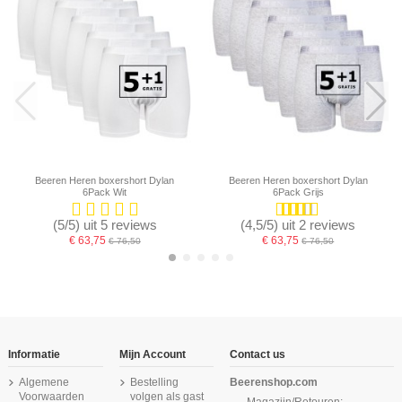
Beeren Heren boxershort Dylan
Beeren Heren boxershort Dylan
6Pack Wit
6Pack Grijs
(5/5) uit 5 reviews
(4,5/5) uit 2 reviews
€ 63,75
€ 63,75
€ 76,50
€ 76,50
-16,67%
-16,67%
-16,67%
Informatie
Mijn Account
Contact us
Algemene
Bestelling
Beerenshop.com
Voorwaarden
volgen als gast