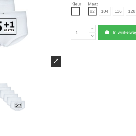
Kleur
Maat
Wit
92
104
116
128
In winkelw