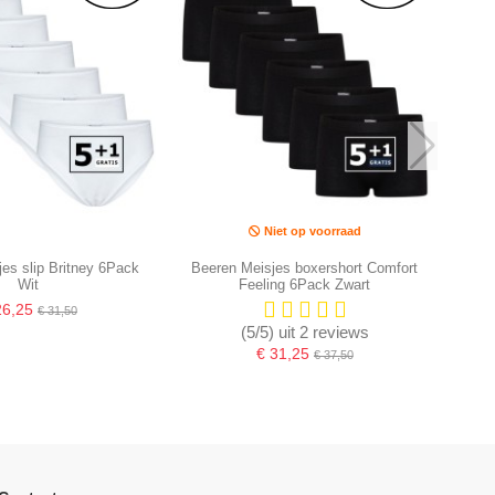
Niet op voorraad
es slip Britney 6Pack
Beeren Meisjes boxershort Comfort
Wit
Feeling 6Pack Zwart
26,25
€ 31,50
(5/5) uit 2 reviews
€ 31,25
€ 37,50