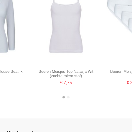
ouse Beatrix
Beeren Meisjes Top Natasja Wit
Beeren Meisj
(zachte micro stof)
€ 7,75
€ 
-16,67%
-16,67%