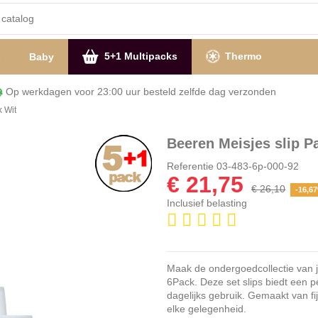
5+1 Multipacks
Thermo
s
Baby
Op werkdagen voor 23:00 uur besteld zelfde dag verzon
k Wit
Beeren Meisjes slip Pa
Referentie
03-483-6p-000-92
€ 21,75
€ 26,10
-16,6
Inclusief belasting
Maak de ondergoedcollectie van j
6Pack. Deze set slips biedt een p
dagelijks gebruik. Gemaakt van fij
elke gelegenheid.