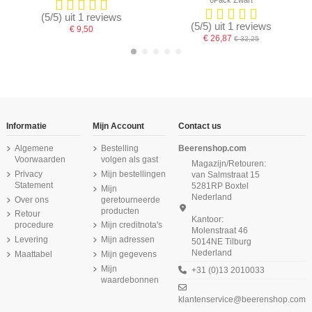
6Pack Zwart
(5/5) uit 1 reviews
(5/5) uit 1 reviews
€ 9,50
€ 26,87
€ 32,25
-16,67%
Informatie
Mijn Account
Contact us
Algemene
Bestelling
Beerenshop.com
Voorwaarden
volgen als gast
Magazijn/Retouren:
Privacy
Mijn bestellingen
van Salmstraat 15
Statement
5281RP Boxtel
Mijn
Nederland
Over ons
geretourneerde
producten
Retour
Kantoor:
procedure
Mijn creditnota's
Molenstraat 46
Levering
Mijn adressen
5014NE Tilburg
Nederland
Maattabel
Mijn gegevens
Beeren Dames Maxi String Elegance
Beeren Heren Boxer Green Comfort
Beeren Dames Elegance Maxi Slip
Beeren Heren boxershort Young
Beeren Dames Top Elegance Beige
Beeren Dames Elegance Maxi Slip
Beeren Dames Elegance Maxi Slip
Beeren Dames boxershort Young
(zachte micro stof) 2Pack Zwart
M181 Marine
Zwart
Ivoor
6Pack Zwart
Rood
Ivoor
Mijn
+31 (0)13 2010033
€ 17,95
waardebonnen
€ 14,50
€ 8,99
€ 9,95
€ 36,87
€ 9,95
€ 9,95
€ 44,25
(5/5) uit 1 reviews
klantenservice@beerenshop.com
€ 22,50