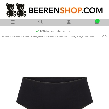
0
Op werkdagen voor 23:00 uur besteld zelfde dag verzonde
Home
Beeren Dames Ondergoed
Beeren Dames Maxi String Elegance Zwart