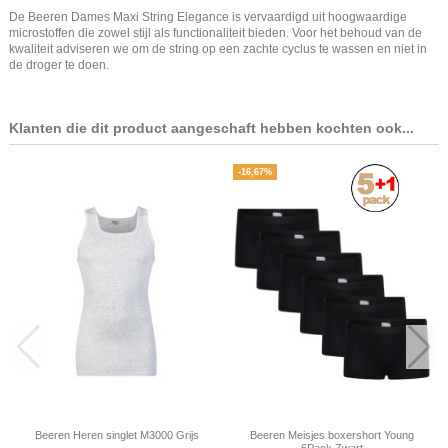
De Beeren Dames Maxi String Elegance is vervaardigd uit hoogwaardige
microstoffen die zowel stijl als functionaliteit bieden. Voor het behoud van de
kwaliteit adviseren we om de string op een zachte cyclus te wassen en niet in
de droger te doen.
Klanten die dit product aangeschaft hebben kochten ook...
-16,67%
Beeren Heren singlet M3000 Grijs
Beeren Meisjes boxershort Young