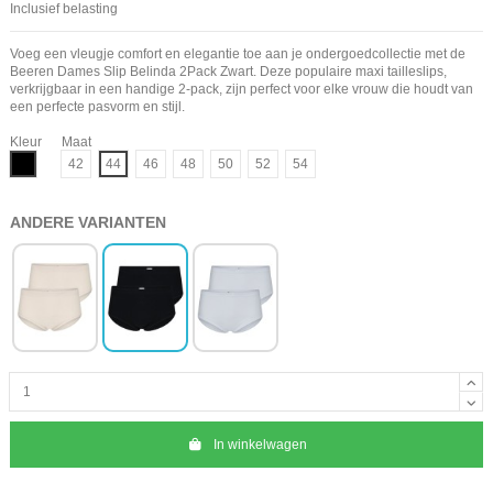
Inclusief belasting
Voeg een vleugje comfort en elegantie toe aan je ondergoedcollectie met de
Beeren Dames Slip Belinda 2Pack Zwart. Deze populaire maxi tailleslips,
verkrijgbaar in een handige 2-pack, zijn perfect voor elke vrouw die houdt van
een perfecte pasvorm en stijl.
Kleur
Maat
Zwart
42
44
46
48
50
52
54
ANDERE VARIANTEN
In winkelwagen