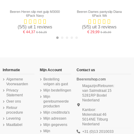
Beeren Heren slip met gulp M3000
Beeren Dames pantyslip Diana
6Pack Navy
6Pack Wit
(5/5) uit 1 reviews
(5/5) uit 3 reviews
€ 44,37
€ 29,99
€ 53,25
€ 35,99
Informatie
Mijn Account
Contact us
Algemene
Bestelling
Beerenshop.com
Voorwaarden
volgen als gast
Magazijn/Retouren:
Privacy
Mijn bestellingen
van Salmstraat 15
Statement
5281RP Boxtel
Mijn
Nederland
Over ons
geretourneerde
producten
Retour
Kantoor:
procedure
Mijn creditnota's
Molenstraat 46
Product is beschikbaar met verschillende opties
Levering
Mijn adressen
5014NE Tilburg
Nederland
Maattabel
Mijn gegevens
Beeren Dames boxershort Softly met
Beeren Dames boxershort Comfort
Beeren Meisjes Mix&Match hemd
Beeren Heren boxershort Roger
Beeren Heren Extra lang T-shirt met
Beeren Meisjes slip Comfort Feeling
Beeren Meisjes Mix&Match boxers
Beeren Meisjes hemd Comfort
lange pijp 2Pack Beige
Zalm D.Blauw 2Pack
Feeling 2Pack Wit
2Pack Navy
Mint/Turqouise 2Pack
O-hals M3000 Zwart
2Pack Zwart
Feeling Wit
Mijn
+31 (0)13 2010033