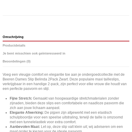
Omschrijving
Productdetails
Je bent misschien ook geïnteresseerd in
Beoordelingen (0)
Voeg een vleugje comfort en elegantie toe aan je ondergoedcollectie met de
Beeren Dames Slip Belinda 2Pack Zwart. Deze populaire maxi tailleslips,
verkrijgbaar in een handige 2-pack, zijn perfect voor elke vrouw die houdt van
een perfecte pasvorm en stijl.
Fijne Stretch:
Gemaakt van hoogwaardige stretchmaterialen zonder
zijnaden, bieden deze slips een comfortabele en naadloze pasvorm die
zich aan jouw lichaam aanpast.
Elegante Afwerking:
De pijpen zijn afgewerkt met een elastisch
schulpboordje voor een speelse uitstraling, terwijl de taille is omzoomd
met een tunnelelastiek voor extra comfort.
Aanbevolen Maat:
Let op, deze slip valt klein uit; wij adviseren om een
maat groter te kiezen voor de ideale pasvorm.