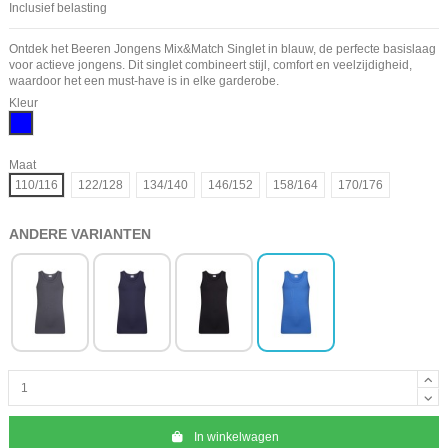
Inclusief belasting
Ontdek het Beeren Jongens Mix&Match Singlet in blauw, de perfecte basislaag
voor actieve jongens. Dit singlet combineert stijl, comfort en veelzijdigheid,
waardoor het een must-have is in elke garderobe.
Kleur
Blauw
Maat
110/116
122/128
134/140
146/152
158/164
170/176
ANDERE VARIANTEN
In winkelwagen