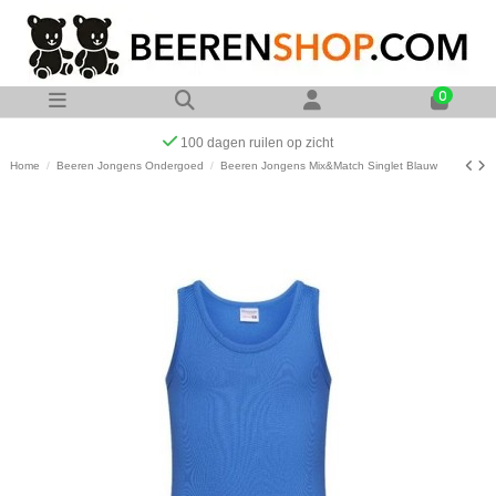
0
Op werkdagen voor 23:00 uur besteld zelfde dag verzonden
Home
Beeren Jongens Ondergoed
Beeren Jongens Mix&Match Singlet Blauw