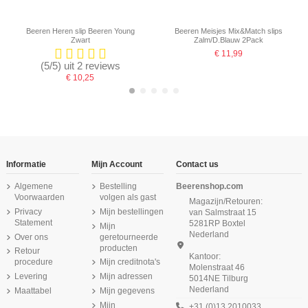
Beeren Heren slip Beeren Young
Beeren Meisjes Mix&Match slips
Zwart
Zalm/D.Blauw 2Pack
€ 11,99
(5/5) uit 2 reviews
€ 10,25
Informatie
Mijn Account
Contact us
Algemene
Bestelling
Beerenshop.com
Voorwaarden
volgen als gast
Magazijn/Retouren:
Privacy
Mijn bestellingen
van Salmstraat 15
Statement
5281RP Boxtel
Mijn
Nederland
Over ons
geretourneerde
producten
Retour
Kantoor:
procedure
Mijn creditnota's
Molenstraat 46
Levering
Mijn adressen
5014NE Tilburg
Nederland
Maattabel
Mijn gegevens
Beeren Jongens T-shirt ronde hals
Beeren Meisjes Mix&Match hemd
Beeren Jongens boxershorts
Beeren Jongens boxershorts
Beeren Jongens Mix&Match Singlet
Beeren Dames Elegance Maxi Slip
Beeren Dames hemd Angela Wit
Beeren Jongens singlet Comfort
Mix&Match uni 2Pack D.Blauw/Grijs
Mix&Match 2Pack Blauw/D.Blauw
Zalm D.Blauw 2Pack
M3000 Wit
Feeling Navy
Zwart
Wit
Mijn
+31 (0)13 2010033