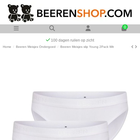
0
Op werkdagen voor 23:00 uur besteld zelfde dag verzonden
Home
Beeren Meisjes Ondergoed
Beeren Meisjes slip Young 2Pack Wit