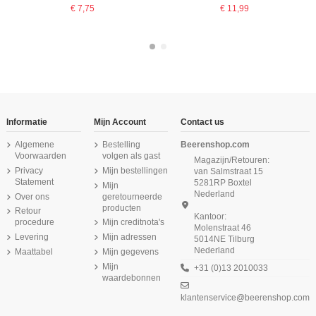
€ 7,75
€ 11,99
Informatie
Mijn Account
Contact us
Algemene
Bestelling
Beerenshop.com
Voorwaarden
volgen als gast
Magazijn/Retouren:
Privacy
Mijn bestellingen
van Salmstraat 15
Statement
5281RP Boxtel
Mijn
Nederland
Over ons
geretourneerde
producten
Retour
Kantoor:
procedure
Mijn creditnota's
Molenstraat 46
Levering
Mijn adressen
5014NE Tilburg
Nederland
Maattabel
Mijn gegevens
Beeren Meisjes slip Comfort Feeling
2Pack Wit
Mijn
+31 (0)13 2010033
waardebonnen
€ 12,65
klantenservice@beerenshop.com