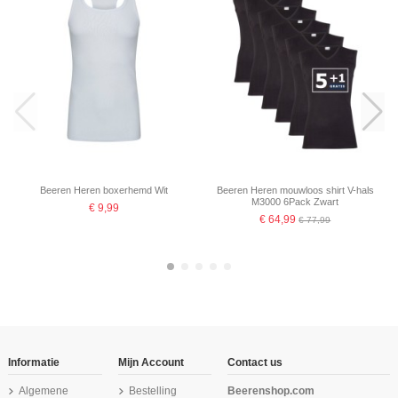
Beeren Heren boxerhemd Wit
Beeren Heren mouwloos shirt V-hals
M3000 6Pack Zwart
€ 9,99
€ 64,99
€ 77,99
-16,67%
-16,67%
Informatie
Mijn Account
Contact us
Algemene
Bestelling
Beerenshop.com