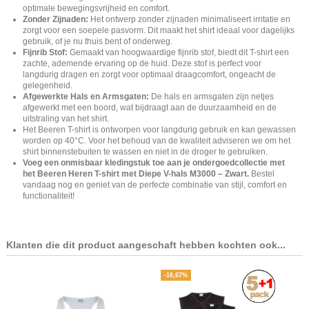
optimale bewegingsvrijheid en comfort.
Zonder Zijnaden:
Het ontwerp zonder zijnaden minimaliseert irritatie en
zorgt voor een soepele pasvorm. Dit maakt het shirt ideaal voor dagelijks
gebruik, of je nu thuis bent of onderweg.
Fijnrib Stof:
Gemaakt van hoogwaardige fijnrib stof, biedt dit T-shirt een
zachte, ademende ervaring op de huid. Deze stof is perfect voor
langdurig dragen en zorgt voor optimaal draagcomfort, ongeacht de
gelegenheid.
Afgewerkte Hals en Armsgaten:
De hals en armsgaten zijn netjes
afgewerkt met een boord, wat bijdraagt aan de duurzaamheid en de
uitstraling van het shirt.
Het Beeren T-shirt is ontworpen voor langdurig gebruik en kan gewassen
worden op 40°C. Voor het behoud van de kwaliteit adviseren we om het
shirt binnenstebuiten te wassen en niet in de droger te gebruiken.
Voeg een onmisbaar kledingstuk toe aan je ondergoedcollectie met
het Beeren Heren T-shirt met Diepe V-hals M3000 – Zwart.
Bestel
vandaag nog en geniet van de perfecte combinatie van stijl, comfort en
functionaliteit!
Klanten die dit product aangeschaft hebben kochten ook...
-16,67%