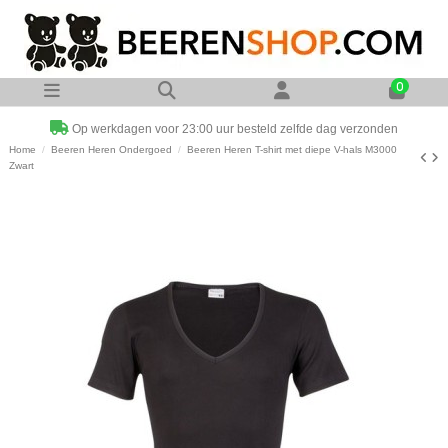
0
Op werkdagen voor 23:00 uur besteld zelfde dag verzonden
Home
Beeren Heren Ondergoed
Beeren Heren T-shirt met diepe V-hals M3000
Zwart