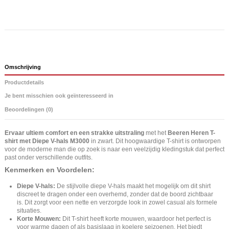
Omschrijving
Productdetails
Je bent misschien ook geïnteresseerd in
Beoordelingen (0)
Ervaar ultiem comfort en een strakke uitstraling
met het
Beeren Heren T-
shirt met Diepe V-hals M3000
in zwart. Dit hoogwaardige T-shirt is ontworpen
voor de moderne man die op zoek is naar een veelzijdig kledingstuk dat perfect
past onder verschillende outfits.
Kenmerken en Voordelen:
Diepe V-hals:
De stijlvolle diepe V-hals maakt het mogelijk om dit shirt
discreet te dragen onder een overhemd, zonder dat de boord zichtbaar
is. Dit zorgt voor een nette en verzorgde look in zowel casual als formele
situaties.
Korte Mouwen:
Dit T-shirt heeft korte mouwen, waardoor het perfect is
voor warme dagen of als basislaag in koelere seizoenen. Het biedt