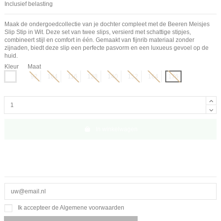
Inclusief belasting
Maak de ondergoedcollectie van je dochter compleet met de Beeren Meisjes
Slip Stip in Wit. Deze set van twee slips, versierd met schattige stipjes,
combineert stijl en comfort in één. Gemaakt van fijnrib materiaal zonder
zijnaden, biedt deze slip een perfecte pasvorm en een luxueus gevoel op de
huid.
Kleur
Maat
Wit
92
104
116
128
140
152
164
176
In winkelwagen
Ik accepteer de Algemene voorwaarden