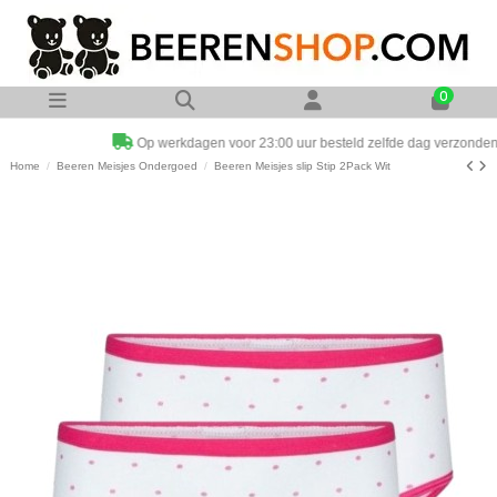
0
Op werkdagen voor 23:00 uur besteld zelfde dag verzonden
Home
Beeren Meisjes Ondergoed
Beeren Meisjes slip Stip 2Pack Wit