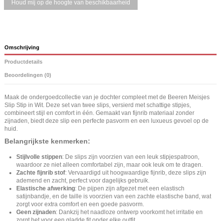
Omschrijving
Productdetails
Beoordelingen (0)
Maak de ondergoedcollectie van je dochter compleet met de Beeren Meisjes
Slip Stip in Wit. Deze set van twee slips, versierd met schattige stipjes,
combineert stijl en comfort in één. Gemaakt van fijnrib materiaal zonder
zijnaden, biedt deze slip een perfecte pasvorm en een luxueus gevoel op de
huid.
Belangrijkste kenmerken:
Stijlvolle stippen
: De slips zijn voorzien van een leuk stipjespatroon,
waardoor ze niet alleen comfortabel zijn, maar ook leuk om te dragen.
Zachte fijnrib stof
: Vervaardigd uit hoogwaardige fijnrib, deze slips zijn
ademend en zacht, perfect voor dagelijks gebruik.
Elastische afwerking
: De pijpen zijn afgezet met een elastisch
satijnbandje, en de taille is voorzien van een zachte elastische band, wat
zorgt voor extra comfort en een goede pasvorm.
Geen zijnaden
: Dankzij het naadloze ontwerp voorkomt het irritatie en
zorgt het voor een gladde fit onder elke outfit.