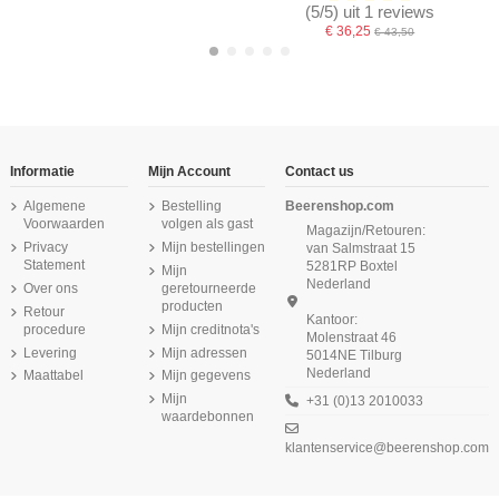
(5/5) uit 1 reviews
€ 36,25
€ 43,50
-16,67%
-16,67%
-16,67%
Informatie
Mijn Account
Contact us
Algemene
Bestelling
Beerenshop.com
Voorwaarden
volgen als gast
Magazijn/Retouren:
Privacy
Mijn bestellingen
van Salmstraat 15
Statement
5281RP Boxtel
Mijn
Nederland
Over ons
geretourneerde
producten
Retour
Kantoor:
procedure
Mijn creditnota's
Molenstraat 46
Niet op voorraad
Product is beschikbaar met verschillende opties
Levering
Mijn adressen
5014NE Tilburg
Nederland
Maattabel
Mijn gegevens
Beeren Meisjes slip Liesje 2Pack Wit
Beeren Meisjes Hemd Liesje Wit
Beeren Dames hemd Madonna
Beeren Jongens singlet M3000
Beeren Meisjes boxershort Comfort
Beeren Jongens boxershort Young
Beeren Meisjes Hemd Cindy Roze
Beeren Dames onderblouse L.M.
6Pack Wit
Zwart
Feeling 6Pack Wit
M3000 Wit
6Pack Wit
Mijn
+31 (0)13 2010033
€ 8,25
€ 6,50
€ 7,25
waardebonnen
€ 34,37
€ 29,87
€ 13,99
€ 41,25
€ 35,85
(5/5) uit 1 reviews
(5/5) uit 2 reviews
klantenservice@beerenshop.com
€ 29,75
€ 12,99
€ 35,70