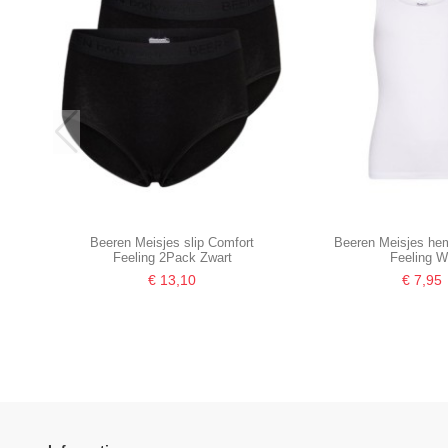
Beeren Meisjes slip Comfort
Beeren Meisjes he
Feeling 2Pack Zwart
Feeling W
€ 13,10
€ 7,95
-16,67%