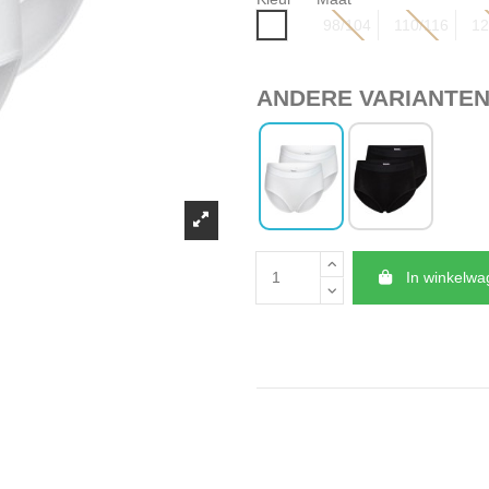
Wit
98/104
110/116
12
ANDERE VARIANTE
In winkelw