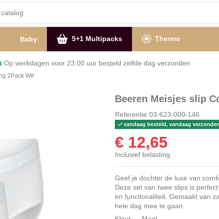
5+1 Multipacks
Thermo
s
Baby
Op werkdagen voor 23:00 uur besteld zelfde dag verzon
ing 2Pack Wit
Beeren Meisjes slip C
Referentie
03-623-000-146
vandaag besteld, vandaag verzonde
€ 12,65
Inclusief belasting
Geef je dochter de luxe van comf
Deze set van twee slips is perfect
en functionaliteit. Gemaakt van za
hele dag mee te gaan.
Kleur
Maat