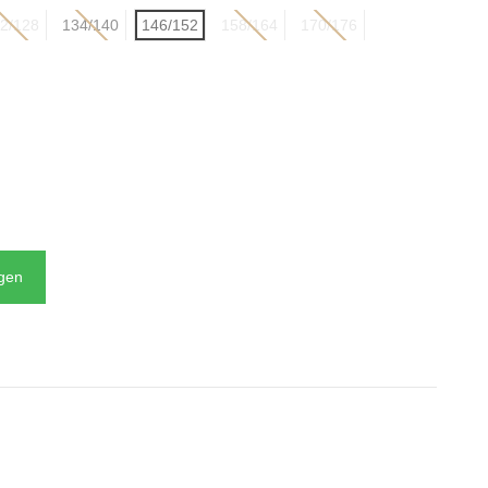
2/128
134/140
146/152
158/164
170/176
N
agen