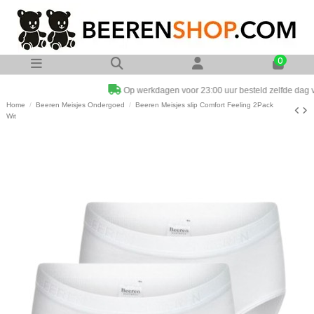
0
Op werkdagen voor 23:00 uur besteld zelfde dag verzonden
Home
Beeren Meisjes Ondergoed
Beeren Meisjes slip Comfort Feeling 2Pack
Wit