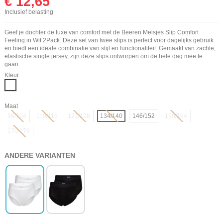
€ 12,65
Inclusief belasting
Geef je dochter de luxe van comfort met de Beeren Meisjes Slip Comfort
Feeling in Wit 2Pack. Deze set van twee slips is perfect voor dagelijks gebruik
en biedt een ideale combinatie van stijl en functionaliteit. Gemaakt van zachte,
elastische single jersey, zijn deze slips ontworpen om de hele dag mee te
gaan.
Kleur
Wit
Maat
98/104
110/116
122/128
134/140
146/152
158/164
170/176
ANDERE VARIANTEN