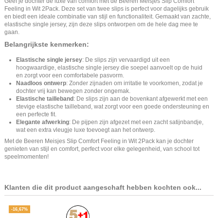
Geef je dochter de luxe van comfort met de Beeren Meisjes Slip Comfort
Feeling in Wit 2Pack. Deze set van twee slips is perfect voor dagelijks gebruik
en biedt een ideale combinatie van stijl en functionaliteit. Gemaakt van zachte,
elastische single jersey, zijn deze slips ontworpen om de hele dag mee te
gaan.
Belangrijkste kenmerken:
Elastische single jersey
: De slips zijn vervaardigd uit een
hoogwaardige, elastische single jersey die soepel aanvoelt op de huid
en zorgt voor een comfortabele pasvorm.
Naadloos ontwerp
: Zonder zijnaden om irritatie te voorkomen, zodat je
dochter vrij kan bewegen zonder ongemak.
Elastische tailleband
: De slips zijn aan de bovenkant afgewerkt met een
stevige elastische tailleband, wat zorgt voor een goede ondersteuning en
een perfecte fit.
Elegante afwerking
: De pijpen zijn afgezet met een zacht satijnbandje,
wat een extra vleugje luxe toevoegt aan het ontwerp.
Met de Beeren Meisjes Slip Comfort Feeling in Wit 2Pack kan je dochter
genieten van stijl en comfort, perfect voor elke gelegenheid, van school tot
speelmomenten!
Klanten die dit product aangeschaft hebben kochten ook...
-16,67%