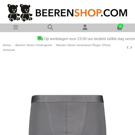
0
Op werkdagen voor 23:00 uur besteld zelfde dag verzonden
Home
Beeren Heren Ondergoed
Beeren Heren boxershort Roger 2Pack
Antraciet