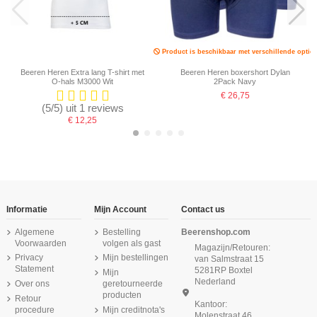
Product is beschikbaar met verschillende opties
Beeren Heren Extra lang T-shirt met
Beeren Heren boxershort Dylan
O-hals M3000 Wit
2Pack Navy
€ 26,75
(5/5) uit 1 reviews
€ 12,25
-16,67%
-16,67%
-16,67%
Informatie
Mijn Account
Contact us
Algemene
Bestelling
Beerenshop.com
Voorwaarden
volgen als gast
Magazijn/Retouren:
Privacy
Mijn bestellingen
van Salmstraat 15
Statement
5281RP Boxtel
Mijn
Nederland
Over ons
geretourneerde
producten
Retour
Kantoor:
procedure
Mijn creditnota's
Molenstraat 46