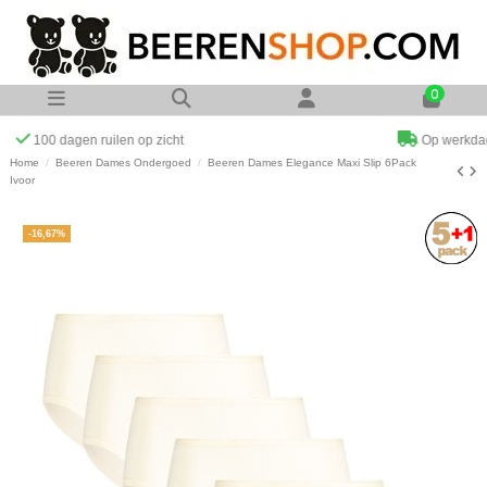
0
Op werkdagen voor 23:00 uur besteld zelfde dag verzonden
Home
Beeren Dames Ondergoed
Beeren Dames Elegance Maxi Slip 6Pack
Ivoor
-16,67%