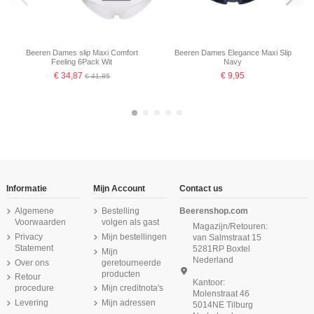
Beeren Dames slip Maxi Comfort
Beeren Dames Elegance Maxi Slip
Feeling 6Pack Wit
Navy
€ 34,87
€ 9,95
€ 41,85
-16,67%
-16,67%
-16,67%
-16,67%
-16,67%
-16,67%
Informatie
Mijn Account
Contact us
Algemene
Bestelling
Beerenshop.com
Voorwaarden
volgen als gast
Magazijn/Retouren:
Privacy
Mijn bestellingen
van Salmstraat 15
Statement
5281RP Boxtel
Mijn
Nederland
Over ons
geretourneerde
producten
Retour
Kantoor:
procedure
Mijn creditnota's
Molenstraat 46
Levering
Mijn adressen
5014NE Tilburg